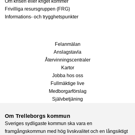
Om krisen eller kriget kommer
Frivilliga resursgruppen (FRG)
Informations- och trygghetspunkter
Fel­anmälan
Anslags­tavla
Återvinnings­centraler
Kartor
Jobba hos oss
Fullmäktige live
Medborgarförslag
Självbetjäning
Om Trelleborgs kommun
Sveriges sydligaste kommun ska vara en
framgångskommun med hög livskvalitet och en långsiktigt