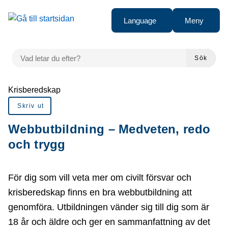
å till sidomeny
Gå till innehåll
Language
Meny
VAD LETAR DU EFTER?
Sök
Du är här:
Krisberedskap
Skriv ut
Webbutbildning – Medveten, redo
och trygg
För dig som vill veta mer om civilt försvar och
krisberedskap finns en bra webbutbildning att
genomföra. Utbildningen vänder sig till dig som är
18 år och äldre och ger en sammanfattning av det