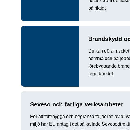
heter? Som deltidsbr
på riktigt.
Brandskydd oc
Du kan göra mycket f
hemma och på jobbe
förebyggande brandsk
regelbundet.
Seveso och farliga verksamheter
För att förebygga och begränsa följderna av allv
miljö har EU antagit det så kallade Sevesodirekt