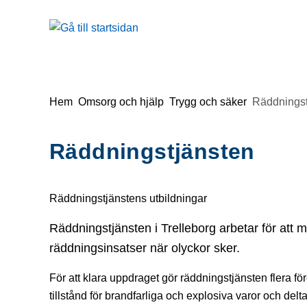
å till sidomeny
Gå till innehåll
Du är här:
Hem
Omsorg och hjälp
Trygg och säker
Räddningst
Räddningstjänsten
Räddningstjänstens utbildningar
Räddningstjänsten i Trelleborg arbetar för att 
räddningsinsatser när olyckor sker.
För att klara uppdraget gör räddningstjänsten flera fö
tillstånd för brandfarliga och explosiva varor och de