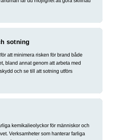
andman får du möjlighet att göra skillnad
h sotning
ör att minimera risken för brand både
t, bland annat genom att arbeta med
ydd och se till att sotning utförs
arliga kemikalieolyckor för människor och
ivet. Verksamheter som hanterar farliga