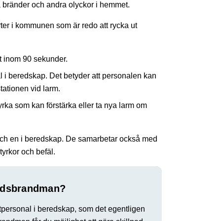
 bränder och andra olyckor i hemmet.
orter i kommunen som är redo att rycka ut
ut inom 90 sekunder.
 i beredskap. Det betyder att personalen kan
tationen vid larm.
yrka som kan förstärka eller ta nya larm om
t och en i beredskap. De samarbetar också med
tyrkor och befäl.
ltidsbrandman?
tpersonal i beredskap, som det egentligen