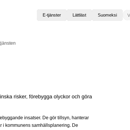
VAD
E-tjänster
Lättläst
Suomeksi
jänsten
minska risker, förebygga olyckor och göra
rebyggande insatser. De gör tillsyn, hanterar
ltar i kommunens samhällsplanering. De