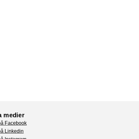
a medier
 på Facebook
på Linkedin