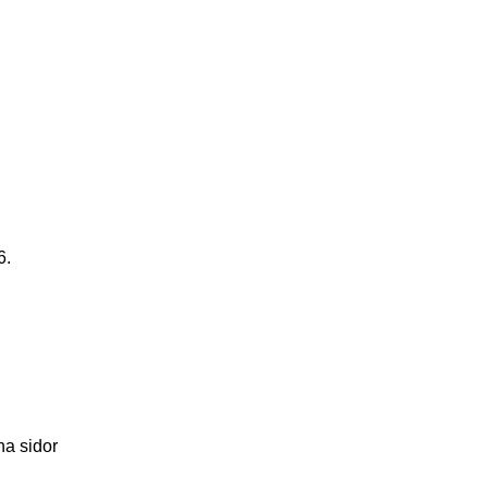
6.
na sidor