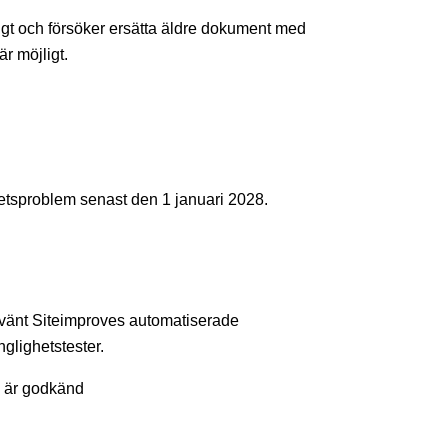
ligt och försöker ersätta äldre dokument med
r möjligt.
ghetsproblem senast den
1 januari 2028
.
 använt Siteimproves automatiserade
nglighetstester.
 är godkänd