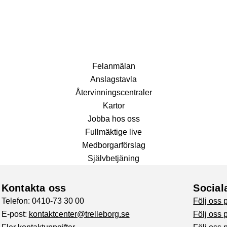
Fel­anmälan
Anslags­tavla
Återvinnings­centraler
Kartor
Jobba hos oss
Fullmäktige live
Medborgarförslag
Självbetjäning
Kontakta oss
Social
Telefon: 0410-73 30 00
Följ oss
E-post:
kontaktcenter@trelleborg.se
Följ oss 