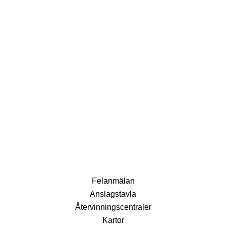
Fel­anmälan
Anslags­tavla
Återvinnings­centraler
Kartor