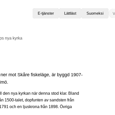
VAD
E-tjänster
Lättläst
Suomeksi
ps nya kyrka
ner mot Skåre fiskeläge, är byggd 1907-
almö.
ll den nya kyrkan när denna stod klar. Bland
n 1500-talet, dopfunten av sandsten från
n 1791 och en ljuskrona från 1898. Övriga