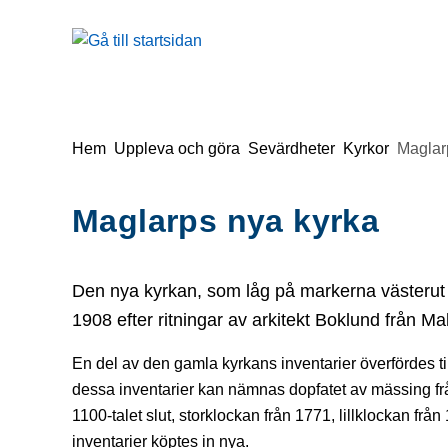
å till sidomeny
Gå till innehåll
Du är här:
Hem
Uppleva och göra
Sevärdheter
Kyrkor
Maglar
Maglarps nya kyrka
Den nya kyrkan, som låg på markerna västerut 
1908 efter ritningar av arkitekt Boklund från M
En del av den gamla kyrkans inventarier överfördes ti
dessa inventarier kan nämnas dopfatet av mässing frå
1100-talet slut, storklockan från 1771, lillklockan frå
inventarier köptes in nya.