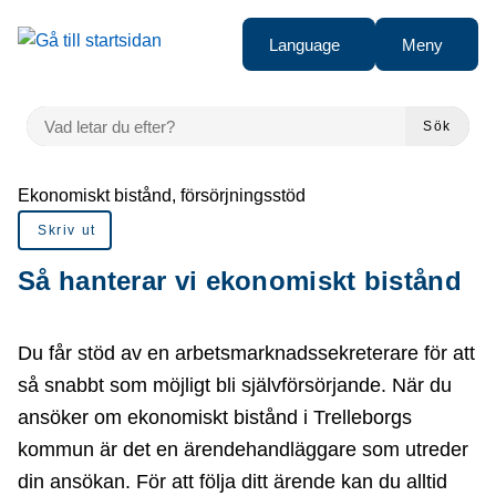
å till sidomeny
Gå till innehåll
Language
Meny
VAD LETAR DU EFTER?
Sök
Du är här:
Ekonomiskt bistånd, försörjningsstöd
Skriv ut
Så hanterar vi ekonomiskt bistånd
Du får stöd av en arbetsmarknadssekreterare för att
så snabbt som möjligt bli självförsörjande. När du
ansöker om ekonomiskt bistånd i Trelleborgs
kommun är det en ärendehandläggare som utreder
din ansökan. För att följa ditt ärende kan du alltid