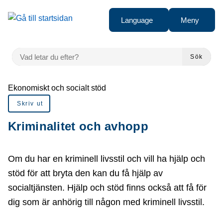
å till sidomeny
Gå till innehåll
Language
Meny
VAD LETAR DU EFTER?
Sök
Du är här:
Ekonomiskt och socialt stöd
Skriv ut
Kriminalitet och avhopp
Om du har en kriminell livsstil och vill ha hjälp och
stöd för att bryta den kan du få hjälp av
socialtjänsten. Hjälp och stöd finns också att få för
dig som är anhörig till någon med kriminell livsstil.