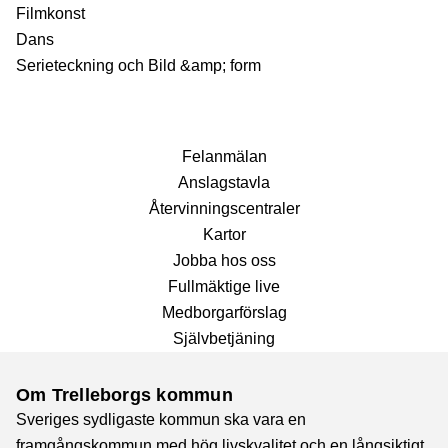
Filmkonst
Dans
Serieteckning och Bild &amp; form
Fel­anmälan
Anslags­tavla
Återvinnings­centraler
Kartor
Jobba hos oss
Fullmäktige live
Medborgarförslag
Självbetjäning
Om Trelleborgs kommun
Sveriges sydligaste kommun ska vara en
framgångskommun med hög livskvalitet och en långsiktigt