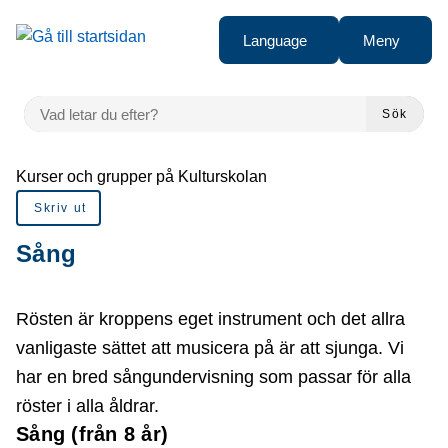
å till sidomeny
Gå till innehåll
Language
Meny
VAD LETAR DU EFTER?
Sök
Du är här:
Kurser och grupper på Kulturskolan
Skriv ut
Sång
Rösten är kroppens eget instrument och det allra
vanligaste sättet att musicera på är att sjunga. Vi
har en bred sångundervisning som passar för alla
röster i alla åldrar.
Sång (från 8 år)