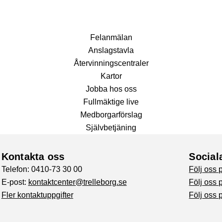
Fel­anmälan
Anslags­tavla
Återvinnings­centraler
Kartor
Jobba hos oss
Fullmäktige live
Medborgarförslag
Självbetjäning
Kontakta oss
Social
Telefon: 0410-73 30 00
Följ oss
E-post:
kontaktcenter@trelleborg.se
Följ oss 
Fler kontaktuppgifter
Följ oss 