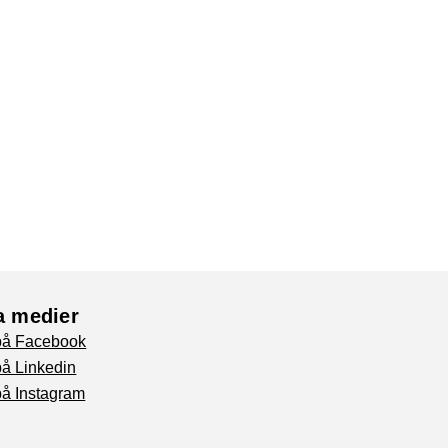
a medier
 på Facebook
på Linkedin
på Instagram