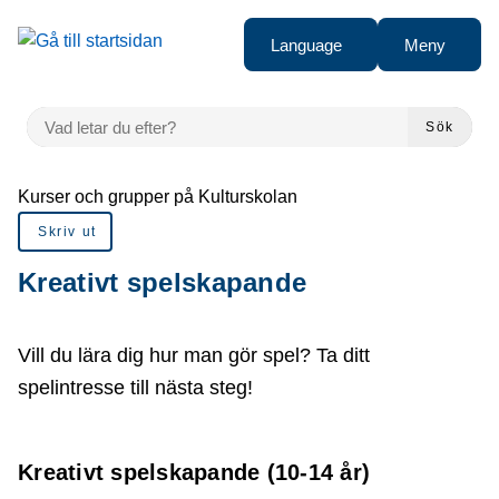
å till sidomeny
Gå till innehåll
Language
Meny
VAD LETAR DU EFTER?
Sök
Du är här:
Kurser och grupper på Kulturskolan
Skriv ut
Kreativt spelskapande
Vill du lära dig hur man gör spel? Ta ditt
spelintresse till nästa steg!
Kreativt spelskapande (10-14 år)