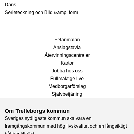
Dans
Serieteckning och Bild &amp; form
Fel­anmälan
Anslags­tavla
Återvinnings­centraler
Kartor
Jobba hos oss
Fullmäktige live
Medborgarförslag
Självbetjäning
Om Trelleborgs kommun
Sveriges sydligaste kommun ska vara en
framgångskommun med hög livskvalitet och en långsiktigt
hållbar tillväxt.