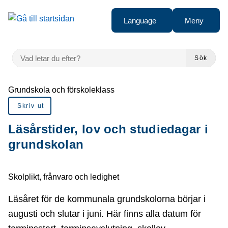
å till sidomeny
Gå till innehåll
Language
Meny
VAD LETAR DU EFTER?
Sök
Du är här:
Grundskola och förskoleklass
Skriv ut
Läsårstider, lov och studiedagar i
grundskolan
Skolplikt, frånvaro och ledighet
Läsåret för de kommunala grundskolorna börjar i
augusti och slutar i juni. Här finns alla datum för