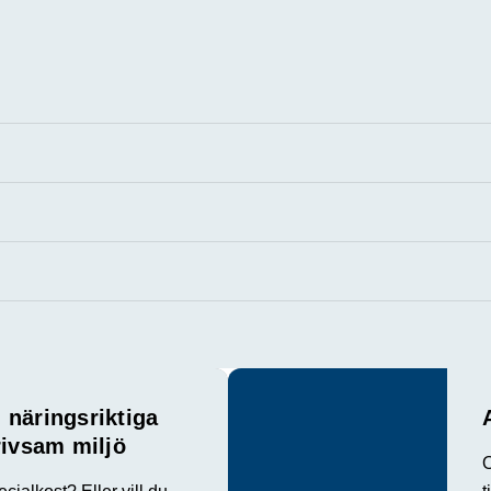
 näringsriktiga
rivsam miljö
O