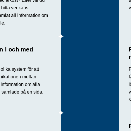
cialkost? Eller vill du
t
 hitta veckans
v
mlat all information om
le.
n i och med
 olika system för att
P
ikationen mellan
f
Information om alla
l
ns samlade på en sida.
v
s