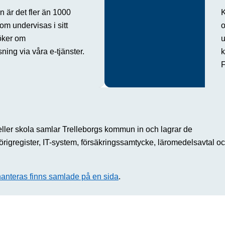
 är det fler än 1000
om undervisas i sitt
o
öker om
u
ing via våra e-tjänster.
F
 eller skola samlar Trelleborgs kommun in och lagrar de
rigregister, IT-system, försäkringssamtycke, läromedelsavtal o
hanteras finns samlade på en sida
.