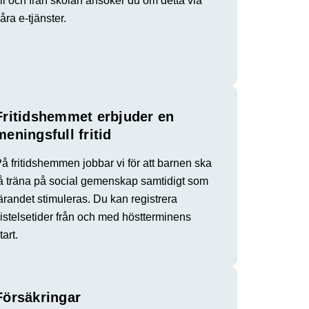
ill och från skolan ansöker du om detta via
åra e-tjänster.
Fritidshemmet erbjuder en
meningsfull fritid
å fritidshemmen jobbar vi för att barnen ska
å träna på social gemenskap samtidigt som
ärandet stimuleras. Du kan registrera
istelsetider från och med höstterminens
tart.
Försäkringar