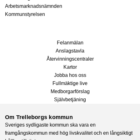
Arbetsmarknadsnämnden
Kommunstyrelsen
Fel­anmälan
Anslags­tavla
Återvinnings­centraler
Kartor
Jobba hos oss
Fullmäktige live
Medborgarförslag
Självbetjäning
Om Trelleborgs kommun
Sveriges sydligaste kommun ska vara en
framgångskommun med hög livskvalitet och en långsiktigt