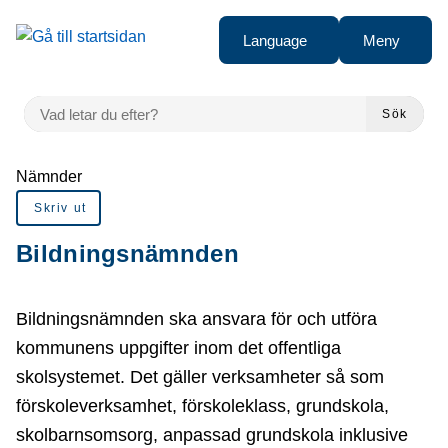
å till sidomeny
Gå till innehåll
Language
Meny
VAD LETAR DU EFTER?
Sök
Du är här:
Nämnder
Skriv ut
Bildningsnämnden
Bildningsnämnden ska ansvara för och utföra
kommunens uppgifter inom det offentliga
skolsystemet. Det gäller verksamheter så som
förskoleverksamhet, förskoleklass, grundskola,
skolbarnsomsorg, anpassad grundskola inklusive