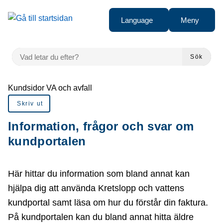
å till sidomeny
Gå till innehåll
Language
Meny
VAD LETAR DU EFTER?
Sök
Du är här:
Kundsidor VA och avfall
Skriv ut
Information, frågor och svar om
kundportalen
Här hittar du information som bland annat kan
hjälpa dig att använda Kretslopp och vattens
kundportal samt läsa om hur du förstår din faktura.
På kundportalen kan du bland annat hitta äldre