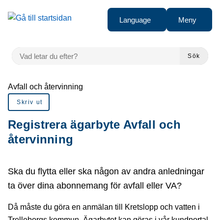
å till sidomeny
Gå till innehåll
Language
Meny
VAD LETAR DU EFTER?
Sök
Du är här:
Avfall och återvinning
Skriv ut
Registrera ägarbyte Avfall och
återvinning
Ska du flytta eller ska någon av andra anledningar
ta över dina abonnemang för avfall eller VA?
Då måste du göra en anmälan till Kretslopp och vatten i
Trelleborgs kommun. Ägarbytet kan göras i vår kundportal