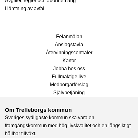
Avgifter, regler och abonnemang
Hämtning av avfall
Fel­anmälan
Anslags­tavla
Återvinnings­centraler
Kartor
Jobba hos oss
Fullmäktige live
Medborgarförslag
Självbetjäning
Om Trelleborgs kommun
Sveriges sydligaste kommun ska vara en
framgångskommun med hög livskvalitet och en långsiktigt
hållbar tillväxt.