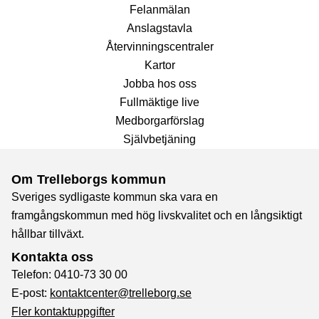
Fel­anmälan
Anslags­tavla
Återvinnings­centraler
Kartor
Jobba hos oss
Fullmäktige live
Medborgarförslag
Självbetjäning
Om Trelleborgs kommun
Sveriges sydligaste kommun ska vara en
framgångskommun med hög livskvalitet och en långsiktigt
hållbar tillväxt.
Kontakta oss
Telefon: 0410-73 30 00
E-post:
kontaktcenter@trelleborg.se
Fler kontaktuppgifter