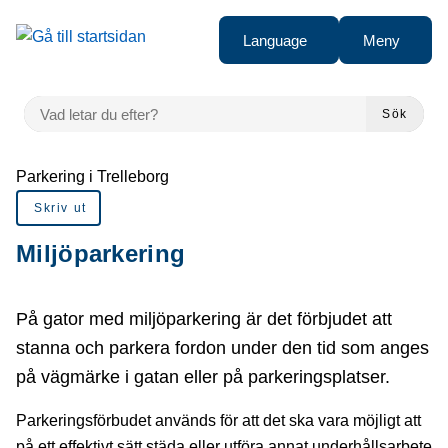
å till sidomeny
Gå till innehåll
Language
Meny
VAD LETAR DU EFTER?
Sök
Du är här:
Parkering i Trelleborg
Skriv ut
Miljöparkering
På gator med miljöparkering är det förbjudet att
stanna och parkera fordon under den tid som anges
på vägmärke i gatan eller på parkeringsplatser.
Parkeringsförbudet används för att det ska vara möjligt att
på ett effektivt sätt städa eller utföra annat underhållsarbete