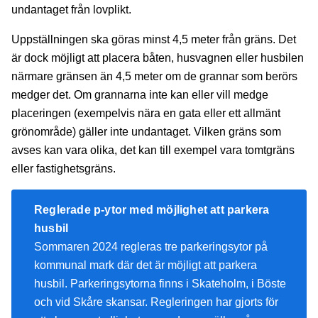
undantaget från lovplikt.
Uppställningen ska göras minst 4,5 meter från gräns. Det
är dock möjligt att placera båten, husvagnen eller husbilen
närmare gränsen än 4,5 meter om de grannar som berörs
medger det. Om grannarna inte kan eller vill medge
placeringen (exempelvis nära en gata eller ett allmänt
grönområde) gäller inte undantaget. Vilken gräns som
avses kan vara olika, det kan till exempel vara tomtgräns
eller fastighetsgräns.
Reglerade p-ytor med möjlighet att parkera
husbil
Sommaren 2024 regleras tre parkeringsytor på
kommunal mark där det är möjligt att parkera
husbil. Parkeringsytorna finns i Skateholm, i Böste
och vid Skåre skansar. Regleringen har gjorts för