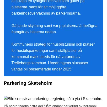
att skapa en tydlighet om vad som gäller på
platserna, samt för att möjliggöra
parkeringsövervakning av parkeringarna.
Gällande skyltning samt var p-platserna är belägna
framgår av bilderna nedan.
Kommunens strategi för husbilsturism och platser
för husbilsparkeringar samt ställplatser på
kommunal mark utreds för närvarande av
Trelleborgs kommun. Utredningens slutsatser
väntas bli presenterade under 2025.
Parkering Skateholm
På parkeringens östra del tillåts endast parkering av personbil