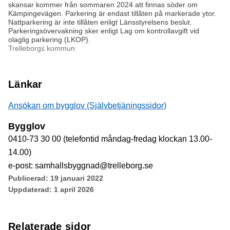
skansar kommer från sommaren 2024 att finnas söder om
Kämpingevägen. Parkering är endast tillåten på markerade ytor.
Nattparkering är inte tillåten enligt Länsstyrelsens beslut.
Parkeringsövervakning sker enligt Lag om kontrollavgift vid
olaglig parkering (LKOP).
Trelleborgs kommun
Länkar
Ansökan om bygglov (Självbetjäningssidor)
Bygglov
0410-73 30 00 (telefontid måndag-fredag klockan 13.00-
14.00)
e-post: samhallsbyggnad@trelleborg.se
Publicerad:
19 januari 2022
Uppdaterad:
1 april 2026
Relaterade sidor