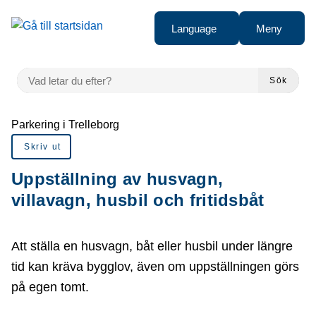
å till sidomeny
Gå till innehåll
Language
Meny
VAD LETAR DU EFTER?
Sök
Du är här:
Parkering i Trelleborg
Skriv ut
Uppställning av husvagn,
villavagn, husbil och fritidsbåt
Att ställa en husvagn, båt eller husbil under längre
tid kan kräva bygglov, även om uppställningen görs
på egen tomt.