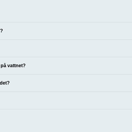
å?
o på vattnet?
 det?