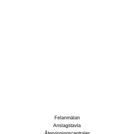
Fel­anmälan
Anslags­tavla
Återvinnings­centraler