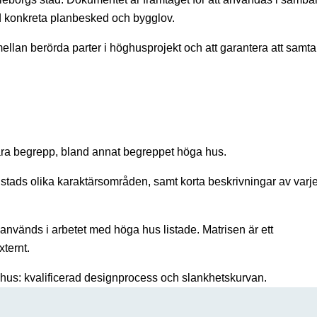
id konkreta planbesked och bygglov.
ellan berörda parter i höghusprojekt och att garantera att samta
dbara begrepp, bland annat begreppet höga hus.
g stads olika karaktärsområden, samt korta beskrivningar av varj
nvänds i arbetet med höga hus listade. Matrisen är ett
ternt.
öga hus: kvalificerad designprocess och slankhetskurvan.