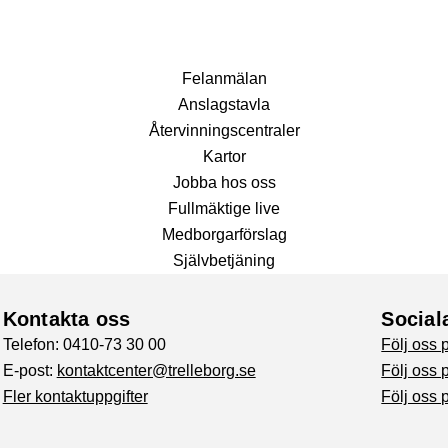
Fel­anmälan
Anslags­tavla
Återvinnings­centraler
Kartor
Jobba hos oss
Fullmäktige live
Medborgarförslag
Självbetjäning
Kontakta oss
Social
Telefon: 0410-73 30 00
Följ oss
E-post:
kontaktcenter@trelleborg.se
Följ oss 
Fler kontaktuppgifter
Följ oss 