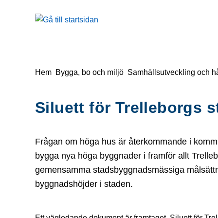
å till sidomeny
Gå till innehåll
Du är här:
Hem
Bygga, bo och miljö
Samhällsutveckling och hå
Siluett för Trelleborgs 
Frågan om höga hus är återkommande i kommune
bygga nya höga byggnader i framför allt Trelleb
gemensamma stadsbyggnadsmässiga målsättninga
byggnadshöjder i staden.
Ett vägledande dokument är framtaget, Siluett för Tr