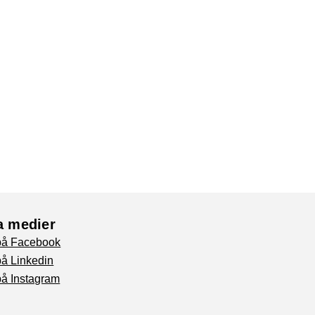
a medier
 på Facebook
på Linkedin
på Instagram