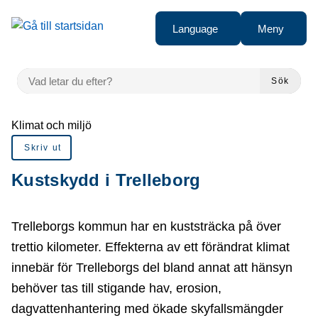
å till sidomeny
Gå till innehåll
Language
Meny
VAD LETAR DU EFTER?
Sök
Du är här:
Klimat och miljö
Skriv ut
Kustskydd i Trelleborg
Trelleborgs kommun har en kuststräcka på över
trettio kilometer. Effekterna av ett förändrat klimat
innebär för Trelleborgs del bland annat att hänsyn
behöver tas till stigande hav, erosion,
dagvattenhantering med ökade skyfallsmängder