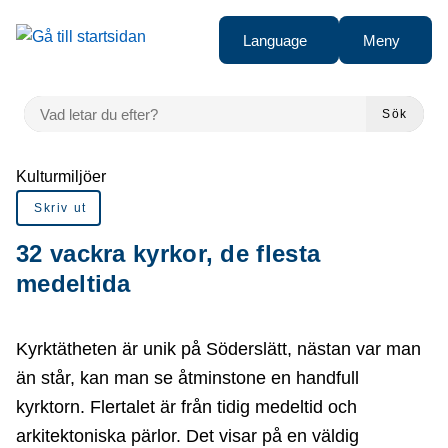
å till sidomeny
Gå till innehåll
Language
Meny
VAD LETAR DU EFTER?
Sök
Du är här:
Kulturmiljöer
Skriv ut
32 vackra kyrkor, de flesta
medeltida
Kyrktätheten är unik på Söderslätt, nästan var man
än står, kan man se åtminstone en handfull
kyrktorn. Flertalet är från tidig medeltid och
arkitektoniska pärlor. Det visar på en väldig