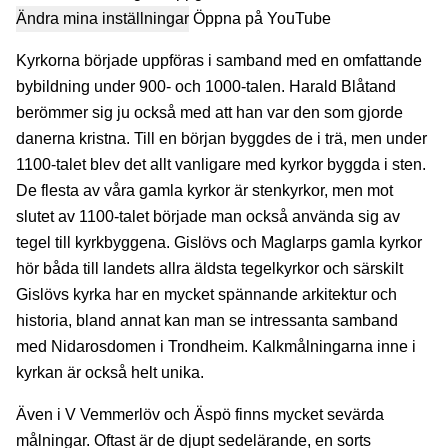
Ändra mina inställningar
Öppna på YouTube
Kyrkorna började uppföras i samband med en omfattande
bybildning under 900- och 1000-talen. Harald Blåtand
berömmer sig ju också med att han var den som gjorde
danerna kristna. Till en början byggdes de i trä, men under
1100-talet blev det allt vanligare med kyrkor byggda i sten.
De flesta av våra gamla kyrkor är stenkyrkor, men mot
slutet av 1100-talet började man också använda sig av
tegel till kyrkbyggena. Gislövs och Maglarps gamla kyrkor
hör båda till landets allra äldsta tegelkyrkor och särskilt
Gislövs kyrka har en mycket spännande arkitektur och
historia, bland annat kan man se intressanta samband
med Nidarosdomen i Trondheim. Kalkmålningarna inne i
kyrkan är också helt unika.
Även i V Vemmerlöv och Äspö finns mycket sevärda
målningar. Oftast är de djupt sedelärande, en sorts