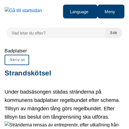
å till sidomeny
Gå till innehåll
Language
Meny
VAD LETAR DU EFTER?
Sök
Du är här:
Badplatser
Skriv ut
Strandskötsel
Under badsäsongen städas stränderna på
kommunens badplatser regelbundet efter schema.
Tillsyn av mängden tång görs regelbundet. Efter
tillsyn tas beslut om tångrensning ska utföras.