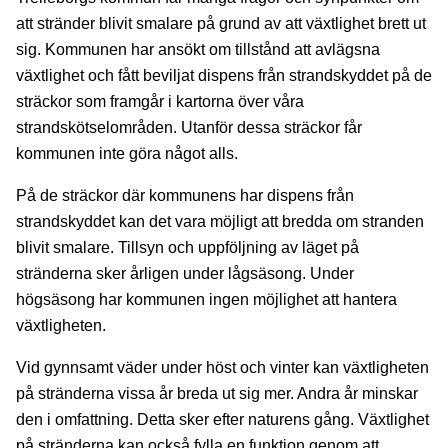
att stränder blivit smalare på grund av att växtlighet brett ut
sig. Kommunen har ansökt om tillstånd att avlägsna
växtlighet och fått beviljat dispens från strandskyddet på de
sträckor som framgår i kartorna över våra
strandskötselområden. Utanför dessa sträckor får
kommunen inte göra något alls.
På de sträckor där kommunens har dispens från
strandskyddet kan det vara möjligt att bredda om stranden
blivit smalare. Tillsyn och uppföljning av läget på
stränderna sker årligen under lågsäsong. Under
högsäsong har kommunen ingen möjlighet att hantera
växtligheten.
Vid gynnsamt väder under höst och vinter kan växtligheten
på stränderna vissa år breda ut sig mer. Andra år minskar
den i omfattning. Detta sker efter naturens gång. Växtlighet
på stränderna kan också fylla en funktion genom att