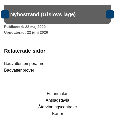
Nybostrand (Gislövs läge)
Publicerad:
22 maj 2020
Uppdaterad:
22 juni 2026
Relaterade sidor
Badvattentemperaturer
Badvattenprover
Fel­anmälan
Anslags­tavla
Återvinnings­centraler
Kartor