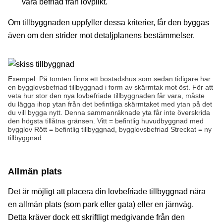
vara befriad från lovplikt.
Om tillbyggnaden uppfyller dessa kriterier, får den byggas
även om den strider mot detaljplanens bestämmelser.
Exempel: På tomten finns ett bostadshus som sedan tidigare har
en bygglovsbefriad tillbyggnad i form av skärmtak mot öst. För att
veta hur stor den nya lovbefriade tillbyggnaden får vara, måste
du lägga ihop ytan från det befintliga skärmtaket med ytan på det
du vill bygga nytt. Denna sammanräknade yta får inte överskrida
den högsta tillåtna gränsen. Vitt = befintlig huvudbyggnad med
bygglov Rött = befintlig tillbyggnad, bygglovsbefriad Streckat = ny
tillbyggnad
Allmän plats
Det är möjligt att placera din lovbefriade tillbyggnad nära
en allmän plats (som park eller gata) eller en järnväg.
Detta kräver dock ett skriftligt medgivande från den