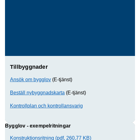
Tillbyggnader
Ansök om bygglov
(E-tjänst)
Beställ nybyggnadskarta
(E-tjänst)
Kontrollplan och kontrollansvarig
Bygglov - exempelritningar
Konstruktionsritning (pdf, 260,77 KB)