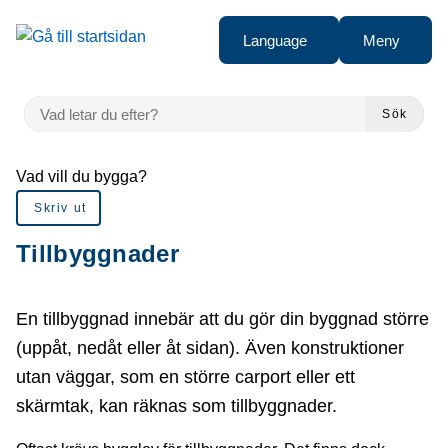
å till sidomeny
Gå till innehåll
Language
Meny
VAD LETAR DU EFTER?
Sök
Du är här:
Vad vill du bygga?
Skriv ut
Tillbyggnader
En tillbyggnad innebär att du gör din byggnad större
(uppåt, nedåt eller åt sidan). Även konstruktioner
utan väggar, som en större carport eller ett
skärmtak, kan räknas som tillbyggnader.