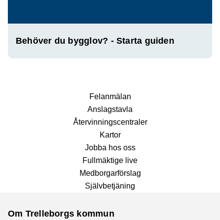
Behöver du bygglov? - Starta guiden
Fel­anmälan
Anslags­tavla
Återvinnings­centraler
Kartor
Jobba hos oss
Fullmäktige live
Medborgarförslag
Självbetjäning
Om Trelleborgs kommun