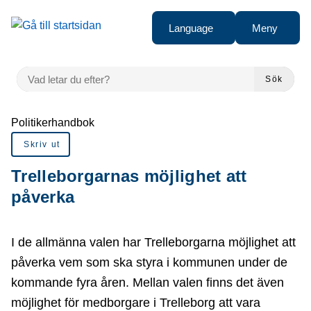
å till sidomeny
Gå till innehåll
Language
Meny
VAD LETAR DU EFTER?
Sök
Du är här:
Politikerhandbok
Skriv ut
Trelleborgarnas möjlighet att
påverka
I de allmänna valen har Trelleborgarna möjlighet att
påverka vem som ska styra i kommunen under de
kommande fyra åren. Mellan valen finns det även
möjlighet för medborgare i Trelleborg att vara