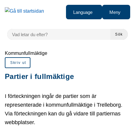
å till sidomeny
Gå till innehåll
Language
Meny
VAD LETAR DU EFTER?
Sök
Du är här:
Kommunfullmäktige
Skriv ut
Partier i fullmäktige
I förteckningen ingår de partier som är
representerade i kommunfullmäktige i Trelleborg.
Via förteckningen kan du gå vidare till partiernas
webbplatser.