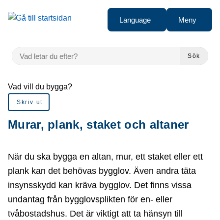
å till sidomeny
Gå till innehåll
Language
Meny
VAD LETAR DU EFTER?
Sök
Du är här:
Vad vill du bygga?
Skriv ut
Murar, plank, staket och altaner
När du ska bygga en altan, mur, ett staket eller ett
plank kan det behövas bygglov. Även andra täta
insynsskydd kan kräva bygglov. Det finns vissa
undantag från bygglovsplikten för en- eller
tvåbostadshus. Det är viktigt att ta hänsyn till