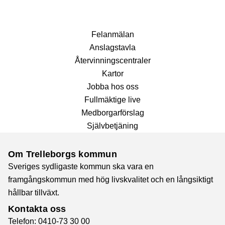
Fel­anmälan
Anslags­tavla
Återvinnings­centraler
Kartor
Jobba hos oss
Fullmäktige live
Medborgarförslag
Självbetjäning
Om Trelleborgs kommun
Sveriges sydligaste kommun ska vara en
framgångskommun med hög livskvalitet och en långsiktigt
hållbar tillväxt.
Kontakta oss
Telefon: 0410-73 30 00