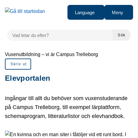
å till sidomeny
Gå till innehåll
Language
Meny
VAD LETAR DU EFTER?
Sök
Du är här:
Vuxenutbildning – vi är Campus Trelleborg
Skriv ut
Elevportalen
Ingångar till allt du behöver som vuxenstuderande
på Campus Trelleborg, till exempel lärplattform,
schemaprogram, litteraturlistor och elevhandbok.