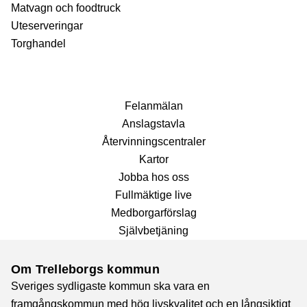
Matvagn och foodtruck
Uteserveringar
Torghandel
Fel­anmälan
Anslags­tavla
Återvinnings­centraler
Kartor
Jobba hos oss
Fullmäktige live
Medborgarförslag
Självbetjäning
Om Trelleborgs kommun
Sveriges sydligaste kommun ska vara en
framgångskommun med hög livskvalitet och en långsiktigt