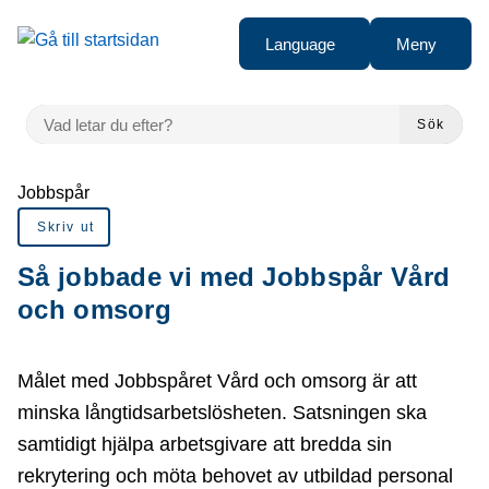
å till sidomeny
Gå till innehåll
Language
Meny
VAD LETAR DU EFTER?
Sök
Du är här:
Jobbspår
Skriv ut
Så jobbade vi med Jobbspår Vård
och omsorg
Målet med Jobbspåret Vård och omsorg är att
minska långtidsarbetslösheten. Satsningen ska
samtidigt hjälpa arbetsgivare att bredda sin
rekrytering och möta behovet av utbildad personal