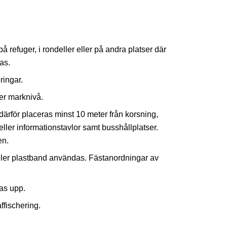
på refuger, i rondeller eller på andra platser där
as.
ringar.
er marknivå.
därför placeras minst 10 meter från korsning,
eller informationstavlor samt busshållplatser.
en.
ller plastband användas. Fästanordningar av
tas upp.
ffischering.