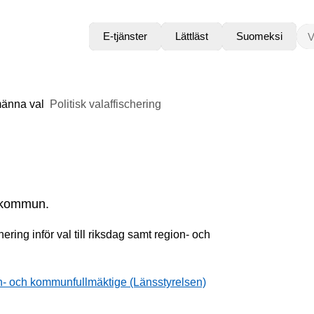
VAD
E-tjänster
Lättläst
Suomeksi
männa val
Politisk valaffischering
gs kommun.
ring inför val till riksdag samt region- och
gion- och kommunfullmäktige (Länsstyrelsen)