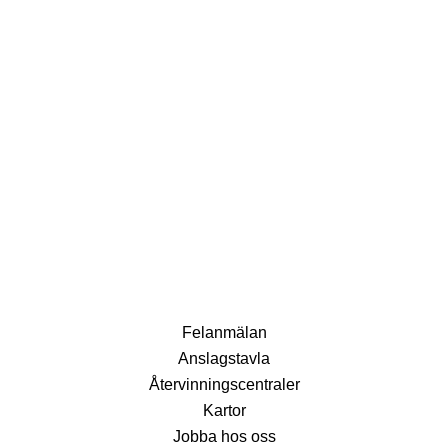
Fel­anmälan
Anslags­tavla
Återvinnings­centraler
Kartor
Jobba hos oss