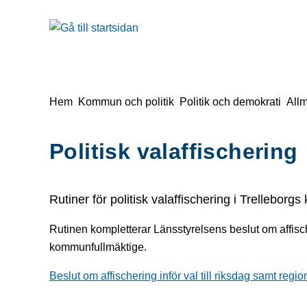
å till sidomeny
Gå till innehåll
Du är här:
Hem
Kommun och politik
Politik och demokrati
All
Politisk valaffischering
Rutiner för politisk valaffischering i Trellebor
Rutinen kompletterar Länsstyrelsens beslut om affische
kommunfullmäktige.
Beslut om affischering inför val till riksdag samt re