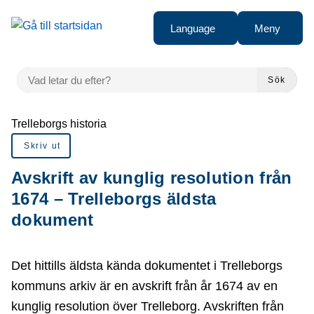
å till sidomeny
Gå till innehåll
Language
Meny
VAD LETAR DU EFTER?
Sök
Du är här:
Trelleborgs historia
Skriv ut
Avskrift av kunglig resolution från
1674 – Trelleborgs äldsta
dokument
Det hittills äldsta kända dokumentet i Trelleborgs
kommuns arkiv är en avskrift från år 1674 av en
kunglig resolution över Trelleborg. Avskriften från