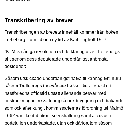
Transkribering av brevet
Transkriberingen av brevets innehåll kommer från boken
Trelleborg i forn tid och ny tid av Karl Enghoff 1917.
”K. M:ts nådiga resolution och förklaring öfver Trelleborgs
alltigenom dess deputerade underdånigst anbragta
desiderier:
Såsom utskickade underdånigst hafva tillkännagifvit, huru
såsom Trelleborgs innevånare hafva icke allenast uti
nästförledna ofridstid utstått allehanda besvär med
försträckningar, inkvartering så ock bryggning och bakande
som ock efter kungl. kommissariernas förordning uti Malmö
1662 varit kontribution, servishållning samt accis och
portetullen underkastade, utan ock därförutom såsom