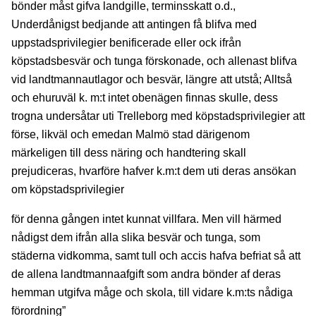
bönder måst gifva landgille, terminsskatt o.d.,
Underdånigst bedjande att antingen få blifva med
uppstadsprivilegier benificerade eller ock ifrån
köpstadsbesvär och tunga förskonade, och allenast blifva
vid landtmannautlagor och besvär, längre att utstå; Alltså
och ehuruväl k. m:t intet obenägen finnas skulle, dess
trogna undersåtar uti Trelleborg med köpstadsprivilegier att
förse, likväl och emedan Malmö stad därigenom
märkeligen till dess näring och handtering skall
prejudiceras, hvarföre hafver k.m:t dem uti deras ansökan
om köpstadsprivilegier
för denna gången intet kunnat villfara. Men vill härmed
nådigst dem ifrån alla slika besvär och tunga, som
städerna vidkomma, samt tull och accis hafva befriat så att
de allena landtmannaafgift som andra bönder af deras
hemman utgifva måge och skola, till vidare k.m:ts nådiga
förordning”