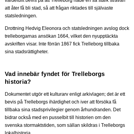
värdefullt bevis på att Trelleborg hade en så stark strävan
att åter få bli stad, så att frågan riktades till självaste
statsledningen.
Drottning Hedvig Eleonora och statsledningen avslog dock
trelleborgarnas ansökan 1664, vilket den nyupptäckta
avskriften visar. Inte förrän 1867 fick Trelleborg tillbaka
sina stadsrättigheter.
Vad innebär fyndet för Trelleborgs
historia?
Dokumentet utgör ett kulturarv enligt arkivlagen; det är ett
bevis på Trelleborgs ihärdighet och iver att försöka få
tillbaka sina stadsprivilegier genom århundranden. Det
bidrar också med en pusselbit till historien om den
svenska stormaktstiden, som sällan skildras i Trelleborgs
lokalhistoria.