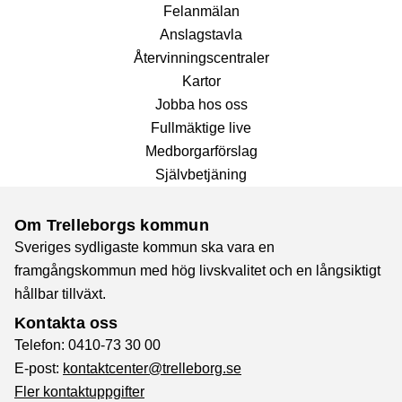
Fel­anmälan
Anslags­tavla
Återvinnings­centraler
Kartor
Jobba hos oss
Fullmäktige live
Medborgarförslag
Självbetjäning
Om Trelleborgs kommun
Sveriges sydligaste kommun ska vara en
framgångskommun med hög livskvalitet och en långsiktigt
hållbar tillväxt.
Kontakta oss
Telefon: 0410-73 30 00
E-post:
kontaktcenter@trelleborg.se
Fler kontaktuppgifter