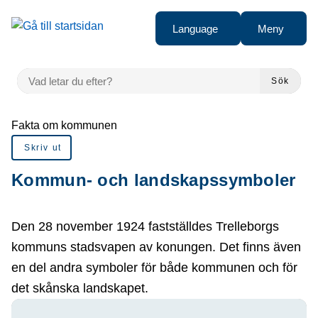
å till sidomeny
Gå till innehåll
Language
Meny
VAD LETAR DU EFTER?
Sök
Du är här:
Fakta om kommunen
Skriv ut
Kommun- och landskapssymboler
Den 28 november 1924 fastställdes Trelleborgs
kommuns stadsvapen av konungen. Det finns även
en del andra symboler för både kommunen och för
det skånska landskapet.