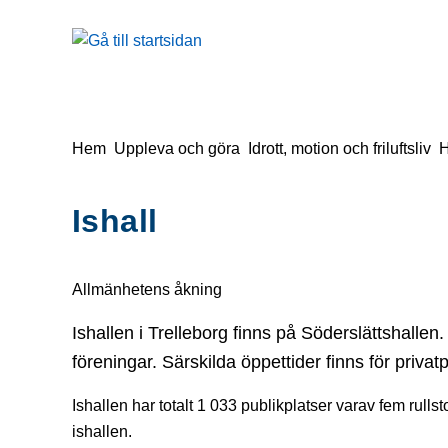
å till sidomeny
Gå till innehåll
Du är här:
Hem
Uppleva och göra
Idrott, motion och friluftsliv
H
Ishall
Allmänhetens åkning
Ishallen i Trelleborg finns på Söderslättshallen
föreningar. Särskilda öppettider finns för privat
Ishallen har totalt 1 033 publikplatser varav fem rullst
ishallen.