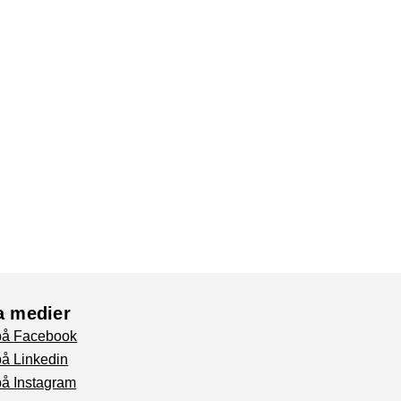
a medier
 på Facebook
på Linkedin
på Instagram