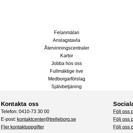
Fel­anmälan
Anslags­tavla
Återvinnings­centraler
Kartor
Jobba hos oss
Fullmäktige live
Medborgarförslag
Självbetjäning
Kontakta oss
Social
Telefon: 0410-73 30 00
Följ oss
E-post:
kontaktcenter@trelleborg.se
Följ oss 
Fler kontaktuppgifter
Följ oss 