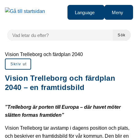
å till sidomeny
Gå till innehåll
Language
Meny
VAD LETAR DU EFTER?
Sök
Du är här:
Vision Trelleborg och färdplan 2040
Skriv ut
Vision Trelleborg och färdplan
2040 – en framtidsbild
”Trelleborg är porten till Europa – där havet möter
slätten formas framtiden”
Vision Trelleborg tar avstamp i dagens position och plats,
och beskriver en framtidsbild för vår kommun. Den blir en