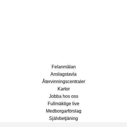
Fel­anmälan
Anslags­tavla
Återvinnings­centraler
Kartor
Jobba hos oss
Fullmäktige live
Medborgarförslag
Självbetjäning