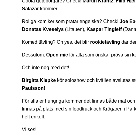
Coola göteborgare? Check!
Martin Krantz, Filip Hj
Salazar
kommer.
Roliga komiker som pratar engelska? Check!
Joe Ea
Donatas Kveselys
(Litauen),
Kaspar Tingleff
(Danm
Komeditävling? Oh yes, det blir
rookietävling
där den
Dessutom:
Open mic
för alla som önskar pröva sin k
Och inte nog med det!
Birgitta Klepke
kör soloshow och kvällen avslutas st
Paulsson
!
För alla er hungriga kommer det finnas både mat och
finnas på plats med sin foodtruck och Krögaren i Park
helt enkelt.
Vi ses!