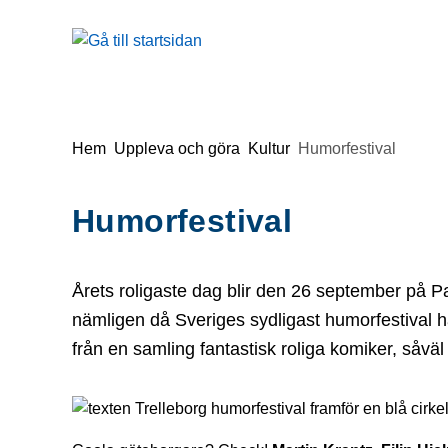
å till sidomeny
Gå till innehåll
Du är här:
Hem
Uppleva och göra
Kultur
Humorfestival
Humorfestival
Årets roligaste dag blir den 26 september på P
nämligen då Sveriges sydligast humorfestival ha
från en samling fantastisk roliga komiker, såv