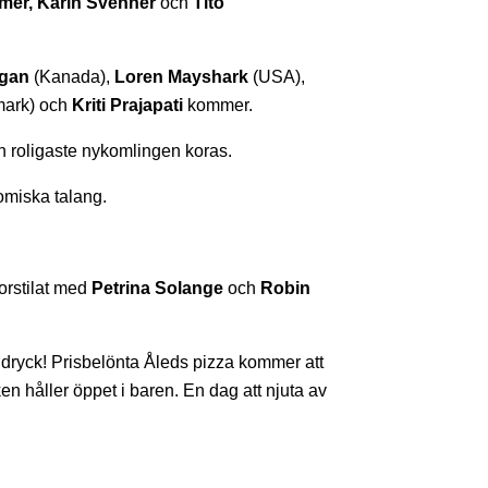
elmér, Karin Svenner
och
Tito
gan
(Kanada),
Loren Mayshark
(USA),
ark) och
Kriti Prajapati
kommer.
 roligaste nykomlingen koras.
omiska talang.
orstilat med
Petrina Solange
och
Robin
 dryck! Prisbelönta Åleds pizza kommer att
en håller öppet i baren. En dag att njuta av