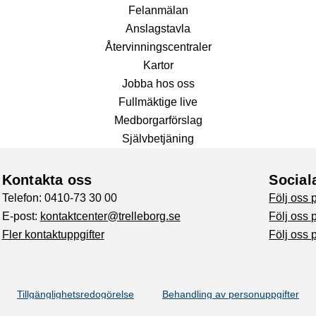
Fel­anmälan
Anslags­tavla
Återvinnings­centraler
Kartor
Jobba hos oss
Fullmäktige live
Medborgarförslag
Självbetjäning
Kontakta oss
Social
Telefon: 0410-73 30 00
Följ oss
E-post:
kontaktcenter@trelleborg.se
Följ oss 
Fler kontaktuppgifter
Följ oss 
Tillgänglighetsredogörelse
Behandling av personuppgifter