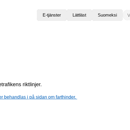
VAD
E-tjänster
Lättläst
Suomeksi
afikens riktlinjer.
r behandlas i på sidan om farthinder.