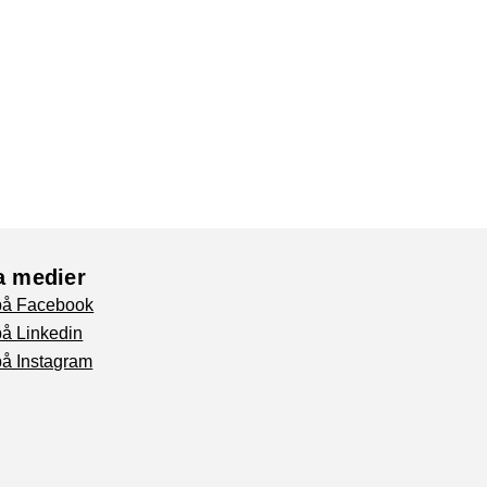
a medier
 på Facebook
på Linkedin
på Instagram