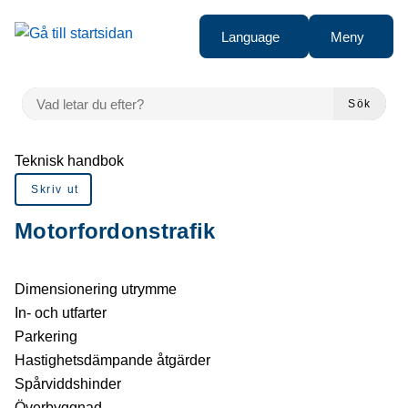
Gå till innehåll
Language
Meny
VAD LETAR DU EFTER?
Sök
Du är här:
Teknisk handbok
Skriv ut
Motorfordonstrafik
Dimensionering utrymme
In- och utfarter
Parkering
Hastighetsdämpande åtgärder
Spårviddshinder
Överbyggnad