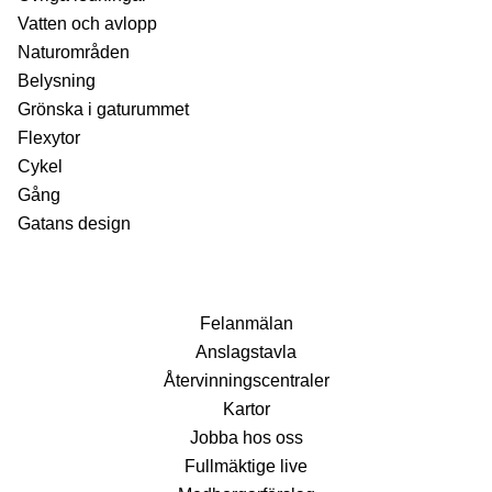
Vatten och avlopp
Naturområden
Belysning
Grönska i gaturummet
Flexytor
Cykel
Gång
Gatans design
Fel­anmälan
Anslags­tavla
Återvinnings­centraler
Kartor
Jobba hos oss
Fullmäktige live