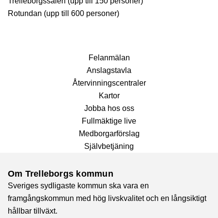
Trelleborgssalen (upp till 150 personer)
Rotundan (upp till 600 personer)
Fel­anmälan
Anslags­tavla
Återvinnings­centraler
Kartor
Jobba hos oss
Fullmäktige live
Medborgarförslag
Självbetjäning
Om Trelleborgs kommun
Sveriges sydligaste kommun ska vara en
framgångskommun med hög livskvalitet och en långsiktigt
hållbar tillväxt.