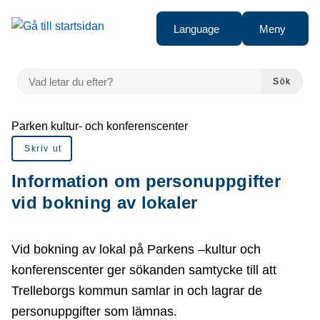
å till sidomeny
Gå till innehåll
Language
Meny
VAD LETAR DU EFTER?
Sök
Du är här:
Parken kultur- och konferenscenter
Skriv ut
Information om personuppgifter
vid bokning av lokaler
Vid bokning av lokal på Parkens –kultur och
konferenscenter ger sökanden samtycke till att
Trelleborgs kommun samlar in och lagrar de
personuppgifter som lämnas.