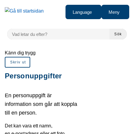
Gå till innehåll
Language
Meny
VAD LETAR DU EFTER?
Sök
Du är här:
Känn dig trygg
Skriv ut
Personuppgifter
En personuppgift är
information som går att koppla
till en person.
Det kan vara ett namn,
en e-postadress eller ett foto.