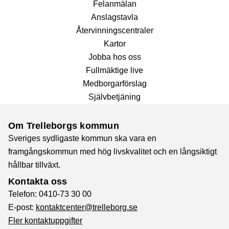
Fel­anmälan
Anslags­tavla
Återvinnings­centraler
Kartor
Jobba hos oss
Fullmäktige live
Medborgarförslag
Självbetjäning
Om Trelleborgs kommun
Sveriges sydligaste kommun ska vara en
framgångskommun med hög livskvalitet och en långsiktigt
hållbar tillväxt.
Kontakta oss
Telefon: 0410-73 30 00
E-post:
kontaktcenter@trelleborg.se
Fler kontaktuppgifter