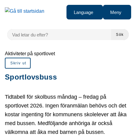
å till sidomeny
Gå till innehåll
Language
Meny
VAD LETAR DU EFTER?
Sök
Du är här:
Aktiviteter på sportlovet
Skriv ut
Sportlovsbuss
Tidtabell för skolbuss måndag – fredag på
sportlovet 2026. Ingen föranmälan behövs och det
kostar ingenting för kommunens skolelever att åka
med bussen. Medföljande anhöriga är också
välkomna att åka med barnen på bussen.