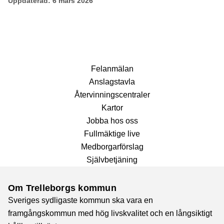
Uppdaterad:
6 mars 2026
Fel­anmälan
Anslags­tavla
Återvinnings­centraler
Kartor
Jobba hos oss
Fullmäktige live
Medborgarförslag
Självbetjäning
Om Trelleborgs kommun
Sveriges sydligaste kommun ska vara en
framgångskommun med hög livskvalitet och en långsiktigt