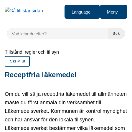
å till sidomeny
Gå till innehåll
Language
Meny
VAD LETAR DU EFTER?
Sök
Du är här:
Tillstånd, regler och tillsyn
Skriv ut
Receptfria läkemedel
Om du vill sälja receptfria läkemedel till allmänheten
måste du först anmäla din verksamhet till
Läkemedelsverket. Kommunen är kontrollmyndighet
och har ansvar för den lokala tillsynen.
Läkemedelsverket bestämmer vilka läkemedel som