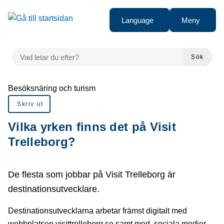
Gå till innehåll
Language
Meny
VAD LETAR DU EFTER?
Sök
Du är här:
Besöksnäring och turism
Skriv ut
Vilka yrken finns det på Visit
Trelleborg?
De flesta som jobbar på Visit Trelleborg är
destinationsutvecklare.
Destinationsutvecklarna arbetar främst digitalt med
webbplatsen visittrelleborg.se samt med sociala medier.