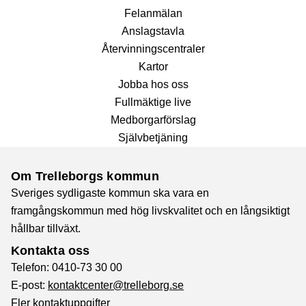
Fel­anmälan
Anslags­tavla
Återvinnings­centraler
Kartor
Jobba hos oss
Fullmäktige live
Medborgarförslag
Självbetjäning
Om Trelleborgs kommun
Sveriges sydligaste kommun ska vara en
framgångskommun med hög livskvalitet och en långsiktigt
hållbar tillväxt.
Kontakta oss
Telefon: 0410-73 30 00
E-post:
kontaktcenter@trelleborg.se
Fler kontaktuppgifter