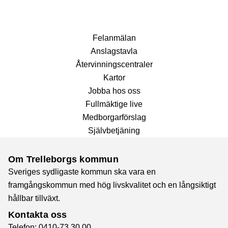
Fel­anmälan
Anslags­tavla
Återvinnings­centraler
Kartor
Jobba hos oss
Fullmäktige live
Medborgarförslag
Självbetjäning
Om Trelleborgs kommun
Sveriges sydligaste kommun ska vara en
framgångskommun med hög livskvalitet och en långsiktigt
hållbar tillväxt.
Kontakta oss
Telefon: 0410-73 30 00