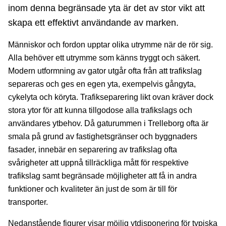
inom denna begränsade yta är det av stor vikt att
skapa ett effektivt användande av marken.
Människor och fordon upptar olika utrymme när de rör sig.
Alla behöver ett utrymme som känns tryggt och säkert.
Modern utformning av gator utgår ofta från att trafikslag
separeras och ges en egen yta, exempelvis gångyta,
cykelyta och köryta. Trafikseparering likt ovan kräver dock
stora ytor för att kunna tillgodose alla trafikslags och
användares ytbehov. Då gaturummen i Trelleborg ofta är
smala på grund av fastighetsgränser och byggnaders
fasader, innebär en separering av trafikslag ofta
svårigheter att uppnå tillräckliga mått för respektive
trafikslag samt begränsade möjligheter att få in andra
funktioner och kvaliteter än just de som är till för
transporter.
Nedanstående figurer visar möjlig ytdisponering för typiska