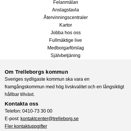
Fel­anmälan
Anslags­tavla
Återvinnings­centraler
Kartor
Jobba hos oss
Fullmäktige live
Medborgarförslag
Självbetjäning
Om Trelleborgs kommun
Sveriges sydligaste kommun ska vara en
framgångskommun med hög livskvalitet och en långsiktigt
hållbar tillväxt.
Kontakta oss
Telefon: 0410-73 30 00
E-post:
kontaktcenter@trelleborg.se
Fler kontaktuppgifter