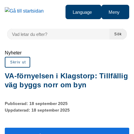
Gå till innehåll
Language
Meny
VAD LETAR DU EFTER?
Sök
Du är här:
Nyheter
Skriv ut
VA-förnyelsen i Klagstorp: Tillfällig
väg byggs norr om byn
Publicerad:
18 september 2025
Uppdaterad:
18 september 2025