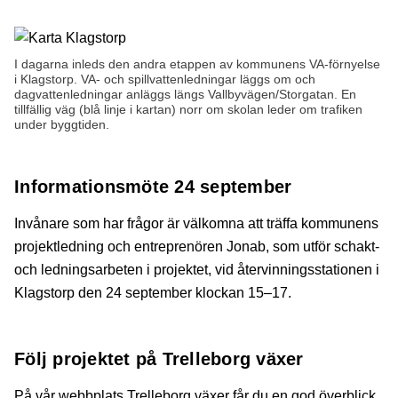
I dagarna inleds den andra etappen av kommunens VA-förnyelse
i Klagstorp. VA- och spillvattenledningar läggs om och
dagvattenledningar anläggs längs Vallbyvägen/Storgatan. En
tillfällig väg (blå linje i kartan) norr om skolan leder om trafiken
under byggtiden.
Informationsmöte 24 september
Invånare som har frågor är välkomna att träffa kommunens
projektledning och entreprenören Jonab, som utför schakt-
och ledningsarbeten i projektet, vid återvinningsstationen i
Klagstorp den 24 september klockan 15–17.
Följ projektet på Trelleborg växer
På vår webbplats Trelleborg växer får du en god överblick