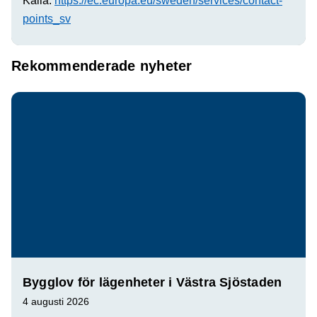
Källa:
https://ec.europa.eu/sweden/services/contact-
points_sv
Rekommenderade nyheter
Bygglov för lägenheter i Västra Sjöstaden
4 augusti 2026