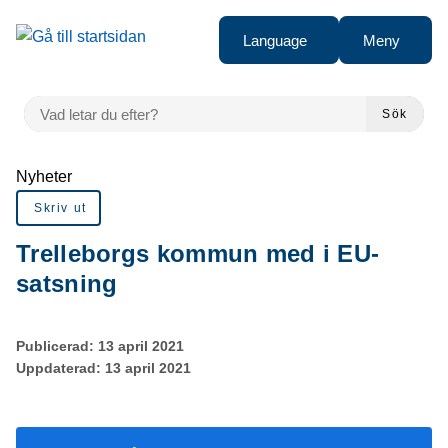
Gå till innehåll
Language
Meny
VAD LETAR DU EFTER?
Sök
Du är här:
Nyheter
Skriv ut
Trelleborgs kommun med i EU-
satsning
Publicerad:
13 april 2021
Uppdaterad:
13 april 2021