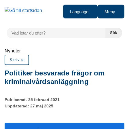
Gå till innehåll
Language
Meny
VAD LETAR DU EFTER?
Sök
Du är här:
Nyheter
Skriv ut
Politiker besvarade frågor om
kriminalvårdsanläggning
Publicerad:
25 februari 2021
Uppdaterad:
27 maj 2025