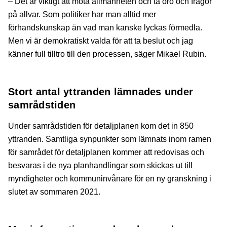
– Det är viktigt att möta allmänheten och ta oro och frågor
på allvar. Som politiker har man alltid mer
förhandskunskap än vad man kanske lyckas förmedla.
Men vi är demokratiskt valda för att ta beslut och jag
känner full tilltro till den processen, säger Mikael Rubin.
Stort antal yttranden lämnades under
samrådstiden
Under samrådstiden för detaljplanen kom det in 850
yttranden. Samtliga synpunkter som lämnats inom ramen
för samrådet för detaljplanen kommer att redovisas och
besvaras i de nya planhandlingar som skickas ut till
myndigheter och kommuninvånare för en ny granskning i
slutet av sommaren 2021.