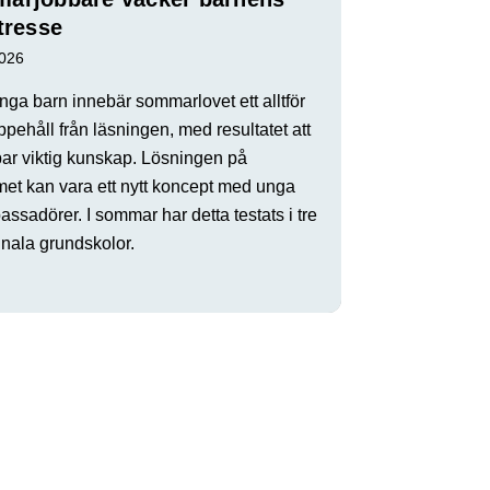
tresse
2026
ga barn innebär sommarlovet ett alltför
ppehåll från läsningen, med resultatet att
par viktig kunskap. Lösningen på
met kan vara ett nytt koncept med unga
ssadörer. I sommar har detta testats i tre
ala grundskolor.