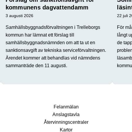
kommunens dagvattendamm
läsin
3 augusti 2026
22 juli 
Samhällsbyggnadsförvaltningen i Trelleborgs
För mån
kommun har lämnat ett förslag till
långt u
samhällsbyggnadsnämnden om att ta ut en
de tap
sanktionsavgift av tekniska serviceförvaltningen.
proble
Ärendet kommer att behandlas vid nämndens
läsamba
sammanträde den 11 augusti.
kommun
Fel­anmälan
Anslags­tavla
Återvinnings­centraler
Kartor