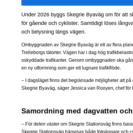
Under 2026 byggs Skegrie Byaväg om för att ska
för gående och cyklister. Samtidigt löses lång
och belysning längs vägen.
Ombyggnaden av Skegrie Byaväg är ett av flera planera
Trelleborgs tätorter. Vägen har i dag hög trafikbelastn
oskyddade trafikanter. Genom ombyggnaden ska gång-
en ny utformning som ger ett lugnare trafikflöde.
– I dagsläget finns det begränsade möjligheter att på e
Skegrie Byaväg, säger Jessica van Rooyen, chef för
Samordning med dagvatten och
– För delen väster om Skegrie Stationsväg finns bar
Skegrie Stationsväg hänvisas både fotgängare och cykl