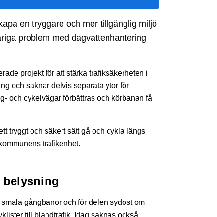
pa en tryggare och mer tillgänglig miljö
variga problem med dagvattenhantering
de projekt för att stärka trafiksäkerheten i
ing och saknar delvis separata ytor för
 och cykelvägar förbättras och körbanan få
tt tryggt och säkert sätt gå och cykla längs
 kommunens trafikenhet.
 belysning
a smala gångbanor och för delen sydost om
ister till blandtrafik. Idag saknas också