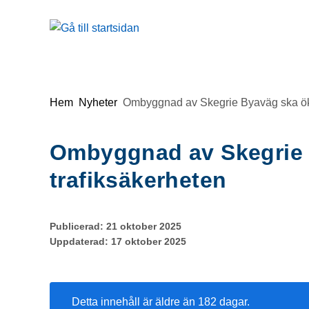
Gå till innehåll
Du är här:
Hem
Nyheter
Ombyggnad av Skegrie Byaväg ska öka
Ombyggnad av Skegrie 
trafiksäkerheten
Publicerad:
21 oktober 2025
Uppdaterad:
17 oktober 2025
Detta innehåll är äldre än 182 dagar.