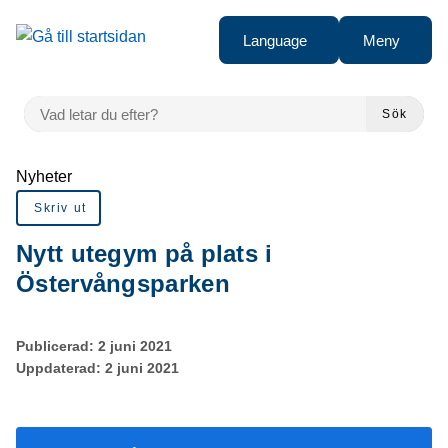
Gå till innehåll
Language
Meny
VAD LETAR DU EFTER?
Sök
Du är här:
Nyheter
Skriv ut
Nytt utegym på plats i
Östervångsparken
Publicerad:
2 juni 2021
Uppdaterad:
2 juni 2021