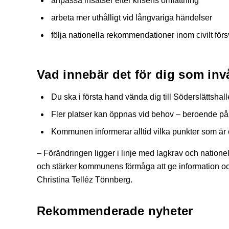
anpassa insatser efter krisens omfattning
arbeta mer uthålligt vid långvariga händelser
följa nationella rekommendationer inom civilt förs
Vad innebär det för dig som in
Du ska i första hand vända dig till Söderslättshalle
Fler platser kan öppnas vid behov – beroende på
Kommunen informerar alltid vilka punkter som är
– Förändringen ligger i linje med lagkrav och nationell 
och stärker kommunens förmåga att ge information och
Christina Telléz Tönnberg.
Rekommenderade nyheter