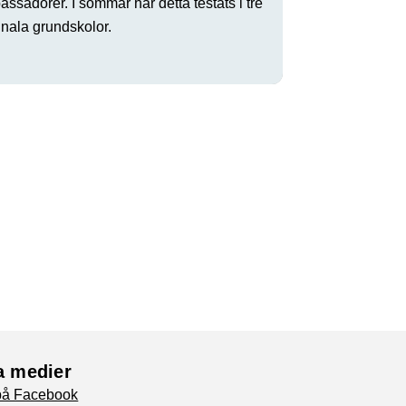
ssadörer. I sommar har detta testats i tre
ala grundskolor.
a medier
 på Facebook