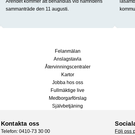
Ärendet kommer att behandlas vid nämndens
läsamba
sammanträde den 11 augusti.
kommun
Fel­anmälan
Anslags­tavla
Återvinnings­centraler
Kartor
Jobba hos oss
Fullmäktige live
Medborgarförslag
Självbetjäning
Kontakta oss
Social
Telefon: 0410-73 30 00
Följ oss