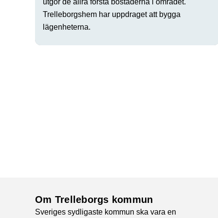
utgör de allra första bostäderna i området.
Trelleborgshem har uppdraget att bygga
lägenheterna.
Om Trelleborgs kommun
Sveriges sydligaste kommun ska vara en