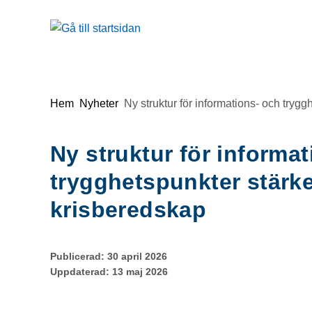
Gå till innehåll
Du är här:
Hem
Nyheter
Ny struktur för informations- och try
Ny struktur för informa
trygghetspunkter stär
krisberedskap
Publicerad:
30 april 2026
Uppdaterad:
13 maj 2026