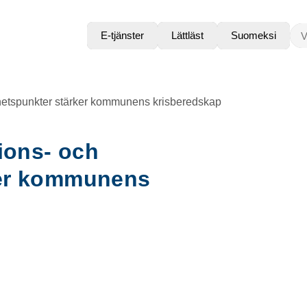
VAD
E-tjänster
Lättläst
Suomeksi
gghetspunkter stärker kommunens krisberedskap
tions- och
ker kommunens