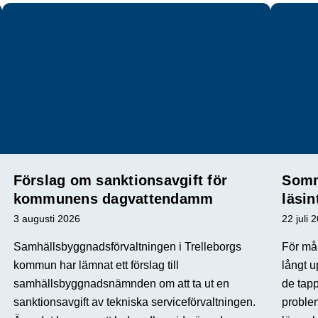
Förslag om sanktionsavgift för
Somm
kommunens dagvattendamm
läsin
3 augusti 2026
22 juli 
Samhällsbyggnadsförvaltningen i Trelleborgs
För mån
kommun har lämnat ett förslag till
långt u
samhällsbyggnadsnämnden om att ta ut en
de tap
sanktionsavgift av tekniska serviceförvaltningen.
proble